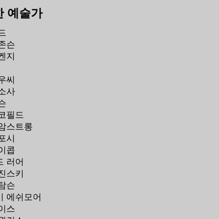
한 예술가
드
존슨
켄지
우씨
소사
슨
스코필드
 암스트롱
포시
이콥
드 러어
러진스키
탐슨
이 에쉬모어
이스